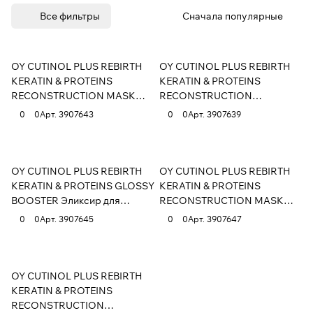
Все фильтры
Сначала популярные
OY CUTINOL PLUS REBIRTH
OY CUTINOL PLUS REBIRTH
KERATIN & PROTEINS
KERATIN & PROTEINS
RECONSTRUCTION MASK
RECONSTRUCTION
Маска для восстановления
SHAMPOO Шампунь для
0
0
Арт.
3907643
0
0
Арт.
3907639
1000ml
восстановления слабых,
ломких и поврежденных волос
1000ml
OY CUTINOL PLUS REBIRTH
OY CUTINOL PLUS REBIRTH
KERATIN & PROTEINS GLOSSY
KERATIN & PROTEINS
BOOSTER Эликсир для
RECONSTRUCTION MASK
восстановления и уплотнения
Маска для восстановления
0
0
Арт.
3907645
0
0
Арт.
3907647
ломких и поврежденных волос
250ml
250ml
OY CUTINOL PLUS REBIRTH
KERATIN & PROTEINS
RECONSTRUCTION