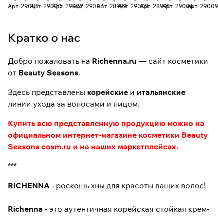
волос
волос
волос
волос
волос
волос
волос
волос
волос
Арт.
29001
Арт.
29000
Арт.
29002
Арт.
29004
Арт.
28999
Арт.
29003
Арт.
28998
Арт.
29006
Арт.
29009
с хной
с хной
с хной
с хной
с хной
с хной
с хной
с хной
с хной
№ 1N
№ 3N
№ 4N
№
№ 5N
№
№ 6N
№ 8YN
№11L
Кратко о нас
(Natural
(Dark
(
5MB
(Chestnut)
6MB
(Light
(Light
(Bleachin
Black)
Brown)
Brown)
(Dark
(новая
(Mahogany)
Chestnut)
Golden
Blonde)
(новая
(новая
(новая
Mahogany)
упаковка)
(новая
(новая
Blonde)
(новая
Добро пожаловать на
Richenna.ru
— сайт косметики
упаковка)
упаковка)
упаковка)
(новая
упаковка)
упаковка)
(новая
упаковка
от
Beauty Seasons
.
упаковка)
упаковка)
Здесь представлены
корейские
и
итальянские
линии ухода за волосами и лицом.
Купить всю представленную продукцию можно на
официальном интернет-магазине косметики Beauty
Seasons
cosm.ru
и на наших маркетплейсах.
***
RICHENNA
- роскошь хны для красоты ваших волос!
Richenna
- это аутентичная корейская стойкая крем-