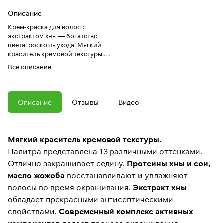
Описание
Крем-краска для волос с
экстрактом хны — богатство
цвета, роскошь ухода! Мягкий
краситель кремовой текстуры.
Отлично закрашивает седину.
Все описание
Протеины хны и сои, масло
жожоба восстанавливают и
увлажняют волосы во время
окрашивания.
Описание
Отзывы
Видео
Мягкий краситель кремовой текстуры.
Палитра представлена 13 различными оттенками.
Отлично закрашивает седину.
Протеины хны и сои,
масло жожоба
восстанавливают и увлажняют
волосы во время окрашивания.
Экстракт хны
обладает прекрасными антисептическими
свойствами.
Современный комплекс активных
компонентов
делает процесс окрашивания