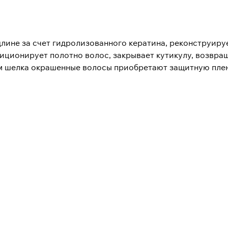
окрашенных волос.
лине за счет гидролизованного кератина, реконструируе
диционирует полотно волос, закрывает кутикулу, возвр
м шелка окрашенные волосы приобретают защитную пленк