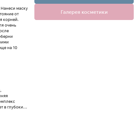
 Нанеси маску
Галерея косметики
тояние от
я корней.
ля очень
после
оберни
сними
еще на 10
,
лняя
омплекс
т в глубокие
ально
тержень и
 способствует
им
бленных и