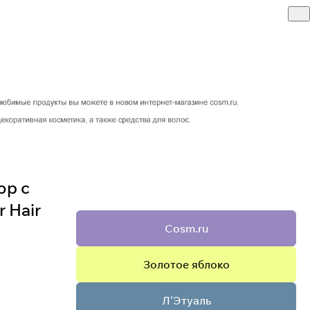
ор с
 Hair
Cosm.ru
Золотое яблоко
Л'Этуаль